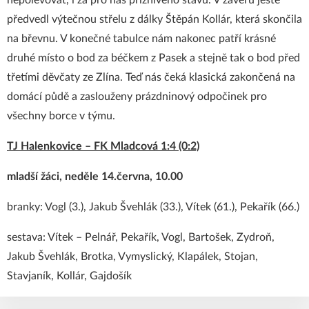
nepolevovat, i za pro nás příznivého stavu. V závěru ještě
předvedl výtečnou střelu z dálky Štěpán Kollár, která skončila
na břevnu. V konečné tabulce nám nakonec patří krásné
druhé místo o bod za béčkem z Pasek a stejně tak o bod před
třetími děvčaty ze Zlína. Teď nás čeká klasická zakončená na
domácí půdě a zaslouženy prázdninový odpočinek pro
všechny borce v týmu.
TJ Halenkovice – FK Mladcová 1:4 (0:2)
mladší žáci, neděle 14.června, 10.00
branky: Vogl (3.), Jakub Švehlák (33.), Vítek (61.), Pekařík (66.)
sestava: Vítek – Pelnář, Pekařík, Vogl, Bartošek, Zydroň,
Jakub Švehlák, Brotka, Vymyslický, Klapálek, Stojan,
Stavjaník, Kollár, Gajdošík