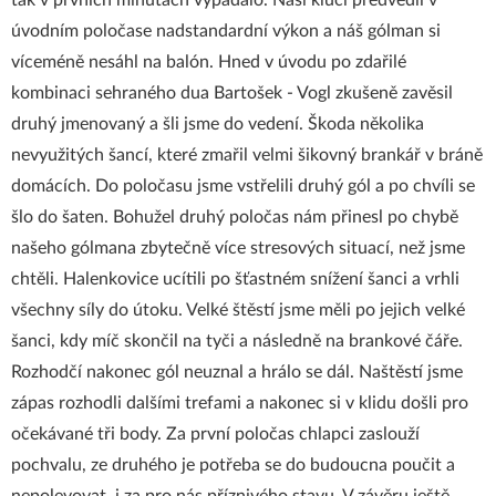
tak v prvních minutách vypadalo. Naši kluci předvedli v
úvodním poločase nadstandardní výkon a náš gólman si
víceméně nesáhl na balón. Hned v úvodu po zdařilé
kombinaci sehraného dua Bartošek - Vogl zkušeně zavěsil
druhý jmenovaný a šli jsme do vedení. Škoda několika
nevyužitých šancí, které zmařil velmi šikovný brankář v bráně
domácích. Do poločasu jsme vstřelili druhý gól a po chvíli se
šlo do šaten. Bohužel druhý poločas nám přinesl po chybě
našeho gólmana zbytečně více stresových situací, než jsme
chtěli. Halenkovice ucítili po šťastném snížení šanci a vrhli
všechny síly do útoku. Velké štěstí jsme měli po jejich velké
šanci, kdy míč skončil na tyči a následně na brankové čáře.
Rozhodčí nakonec gól neuznal a hrálo se dál. Naštěstí jsme
zápas rozhodli dalšími trefami a nakonec si v klidu došli pro
očekávané tři body. Za první poločas chlapci zaslouží
pochvalu, ze druhého je potřeba se do budoucna poučit a