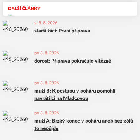
DALŠÍ ČLÁNKY
st 5. 8. 2026
starší žáci: První příprava
po 3. 8. 2026
dorost: Příprava pokračuje vítězně
po 3. 8. 2026
muži B: K postupu v poháru pomohli
navrátilci na Mladcovou
po 3. 8. 2026
muži A: Brzký konec v poháru aneb bez gólů
to nepůjde