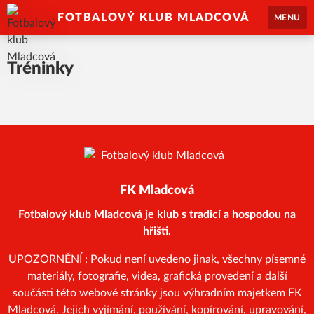
FOTBALOVÝ KLUB MLADCOVÁ
MENU
Tréninky
FK Mladcová
Fotbalový klub Mladcová je klub s tradicí a hospodou na
hřišti.
UPOZORNĚNÍ : Pokud není uvedeno jinak, všechny písemné
materiály, fotografie, videa, grafická provedení a další
součásti této webové stránky jsou výhradním majetkem FK
Mladcová. Jejich vyjímání, používání, kopírování, upravování,