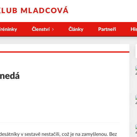
KLUB MLADCOVÁ
réninky
Členství
Články
Partneři
Hi
 nedá
esátníky v sestavě nestačili, což je na zamyšlenou. Bez