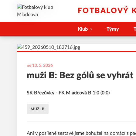
FOTBALOVÝ 
Klub
Týmy
T
ne 10. 5. 2026
muži B: Bez gólů se vyhrát
SK Březůvky - FK Mladcová B 1:0 (0:0)
MUŽI B
Ani v posílené sestavě jsme bohužel na domácí s pad