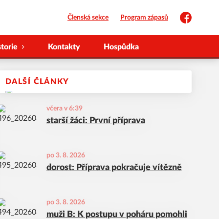
Členská sekce
Program zápasů
Facebook
storie
Kontakty
Hospůdka
DALŠÍ ČLÁNKY
včera v 6:39
starší žáci: První příprava
po 3. 8. 2026
dorost: Příprava pokračuje vítězně
po 3. 8. 2026
muži B: K postupu v poháru pomohli