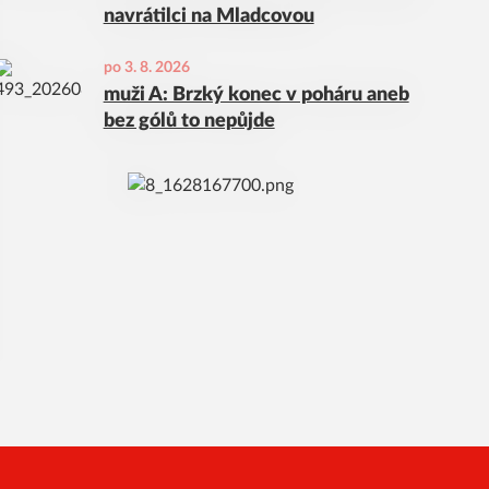
navrátilci na Mladcovou
po 3. 8. 2026
muži A: Brzký konec v poháru aneb
bez gólů to nepůjde