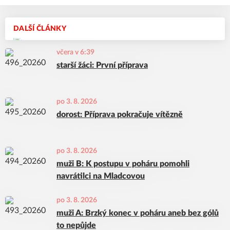
DALŠÍ ČLÁNKY
včera v 6:39
starší žáci: První příprava
po 3. 8. 2026
dorost: Příprava pokračuje vítězně
po 3. 8. 2026
muži B: K postupu v poháru pomohli
navrátilci na Mladcovou
po 3. 8. 2026
muži A: Brzký konec v poháru aneb bez gólů
to nepůjde