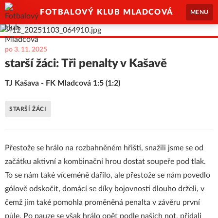
FOTBALOVÝ KLUB MLADCOVÁ
MENU
po 3. 11. 2025
starší žáci: Tři penalty v Kašavě
TJ Kašava - FK Mladcová 1:5 (1:2)
STARŠÍ ŽÁCI
Přestože se hrálo na rozbahněném hřišti, snažili jsme se od
začátku aktivní a kombinační hrou dostat soupeře pod tlak.
To se nám také víceméně dařilo, ale přestože se nám povedlo
gólově odskočit, domácí se díky bojovnosti dlouho drželi, v
čemž jim také pomohla proměněná penalta v závěru první
půle. Po pauze se však hrálo opět podle našich not, přidali