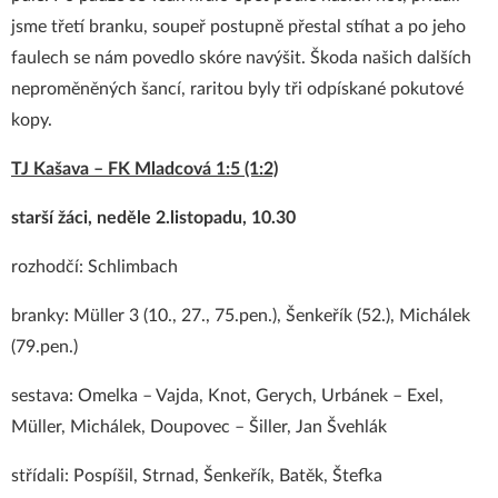
jsme třetí branku, soupeř postupně přestal stíhat a po jeho
faulech se nám povedlo skóre navýšit. Škoda našich dalších
neproměněných šancí, raritou byly tři odpískané pokutové
kopy.
TJ Kašava – FK Mladcová 1:5 (1:2)
starší žáci, neděle 2.listopadu, 10.30
rozhodčí: Schlimbach
branky: Müller 3 (10., 27., 75.pen.), Šenkeřík (52.), Michálek
(79.pen.)
sestava: Omelka – Vajda, Knot, Gerych, Urbánek – Exel,
Müller, Michálek, Doupovec – Šiller, Jan Švehlák
střídali: Pospíšil, Strnad, Šenkeřík, Batěk, Štefka