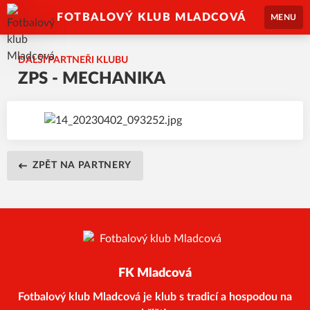
FOTBALOVÝ KLUB MLADCOVÁ
MENU
DALŠÍ PARTNEŘI KLUBU
ZPS - MECHANIKA
ZPĚT NA PARTNERY
FK Mladcová
Fotbalový klub Mladcová je klub s tradicí a hospodou na