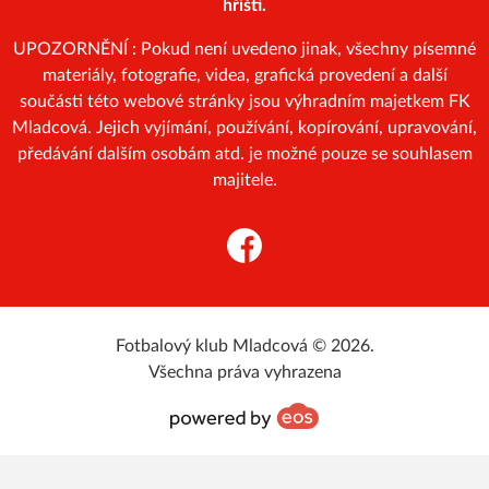
hřišti.
UPOZORNĚNÍ : Pokud není uvedeno jinak, všechny písemné
materiály, fotografie, videa, grafická provedení a další
součásti této webové stránky jsou výhradním majetkem FK
Mladcová. Jejich vyjímání, používání, kopírování, upravování,
předávání dalším osobám atd. je možné pouze se souhlasem
majitele.
Facebook
Fotbalový klub Mladcová © 2026.
Všechna práva vyhrazena