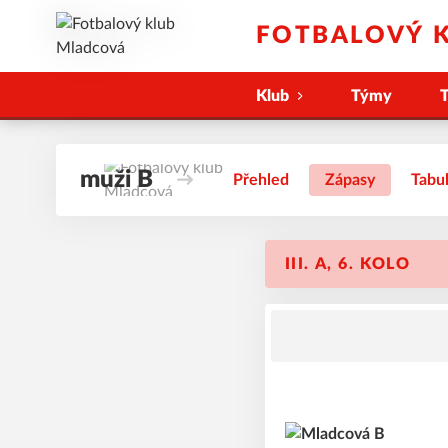
FOTBALOVÝ 
Klub
Týmy
T
muži B
Přehled
Zápasy
Tabu
III. A, 6. KOLO