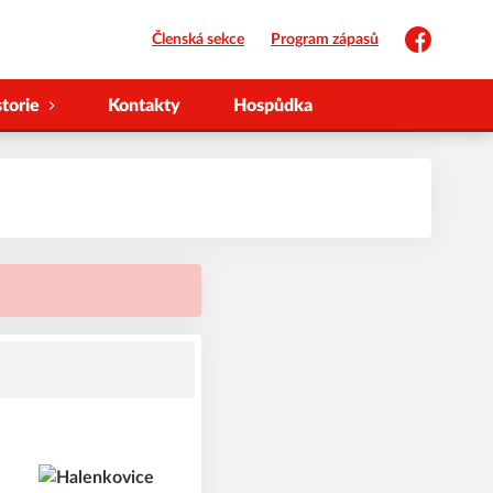
Členská sekce
Program zápasů
Facebook
storie
Kontakty
Hospůdka