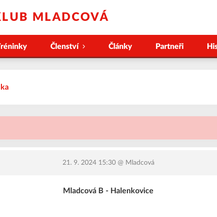
KLUB MLADCOVÁ
réninky
Členství
Články
Partneři
Hi
lka
21. 9. 2024 15:30
@ Mladcová
Mladcová B - Halenkovice