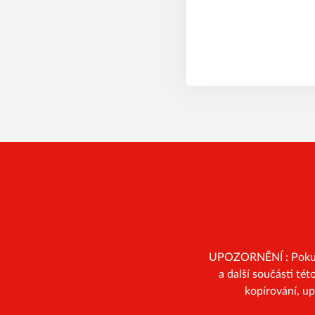
UPOZORNĚNÍ : Pokud n
a další součásti té
kopírování, u