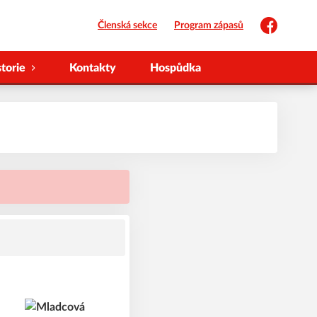
Členská sekce
Program zápasů
Facebook
storie
Kontakty
Hospůdka