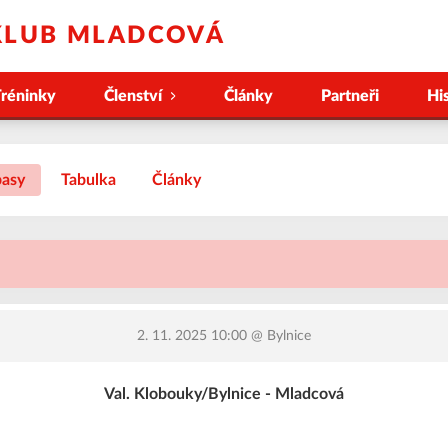
KLUB MLADCOVÁ
réninky
Členství
Články
Partneři
Hi
asy
Tabulka
Články
2. 11. 2025 10:00
@ Bylnice
Val. Klobouky/Bylnice - Mladcová