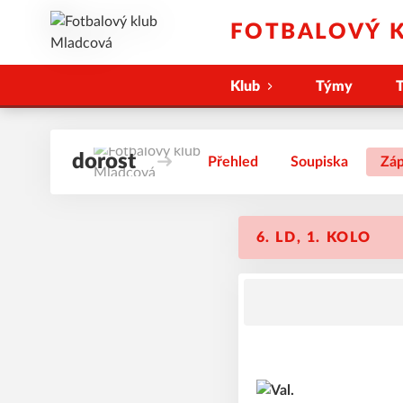
FOTBALOVÝ 
Klub
Týmy
T
dorost
Přehled
Soupiska
Záp
6. LD, 1. KOLO