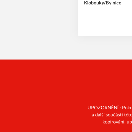
UPOZORNĚNÍ : Pokud n
a další součásti té
kopírování, u