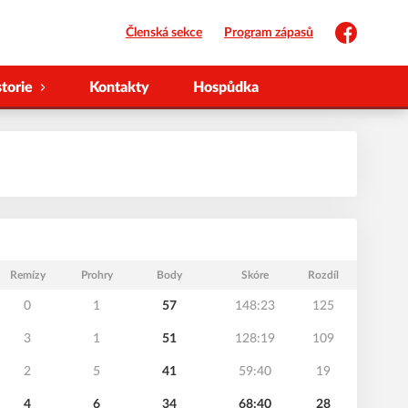
Členská sekce
Program zápasů
Facebook
storie
Kontakty
Hospůdka
Remízy
Prohry
Body
Skóre
Rozdíl
0
1
57
148:23
125
3
1
51
128:19
109
2
5
41
59:40
19
4
6
34
68:40
28