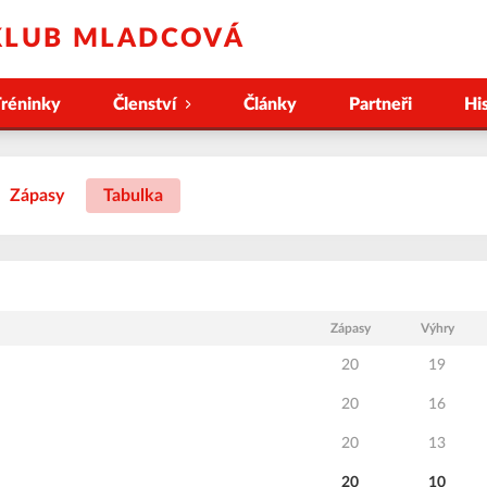
KLUB MLADCOVÁ
réninky
Členství
Články
Partneři
Hi
Zápasy
Tabulka
Zápasy
Výhry
20
19
20
16
20
13
20
10