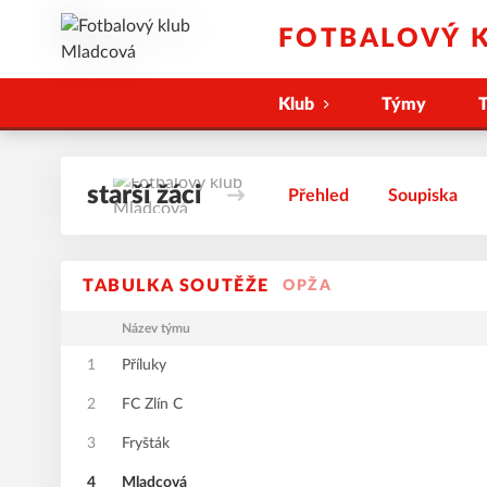
FOTBALOVÝ 
Klub
Týmy
T
starší žáci
Přehled
Soupiska
TABULKA SOUTĚŽE
OPŽA
Název týmu
1
Příluky
2
FC Zlín C
3
Fryšták
4
Mladcová