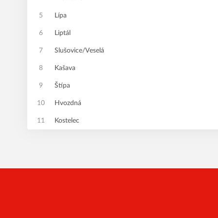
5
Lípa
6
Liptál
7
Slušovice/Veselá
8
Kašava
9
Štípa
10
Hvozdná
11
Kostelec