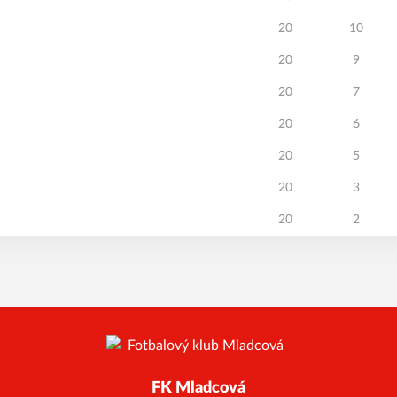
20
10
20
9
20
7
20
6
20
5
20
3
20
2
FK Mladcová