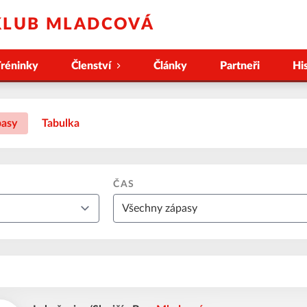
KLUB MLADCOVÁ
réninky
Členství
Články
Partneři
Hi
asy
Tabulka
ČAS