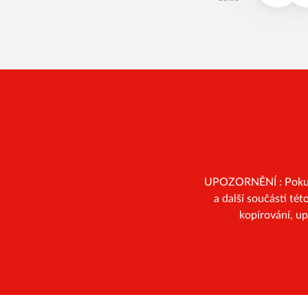
UPOZORNĚNÍ : Pokud n
a další součásti té
kopírování, u