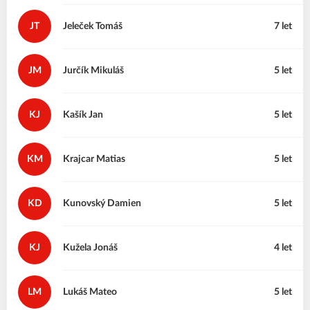
JT
Jeleček
Tomáš
7 let
JM
Jurčík
Mikuláš
5 let
KJ
Kašík
Jan
5 let
KM
Krajcar
Matias
5 let
KD
Kunovský
Damien
5 let
KJ
Kužela
Jonáš
4 let
LM
Lukáš
Mateo
5 let