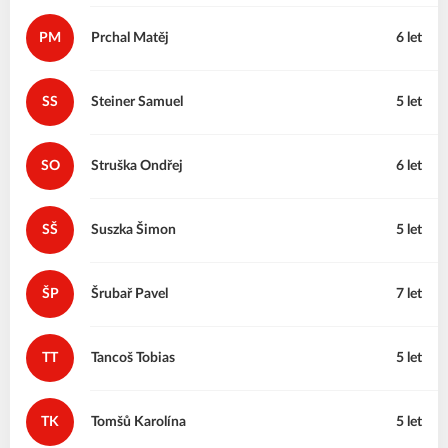
PM
Prchal
Matěj
6 let
SS
Steiner
Samuel
5 let
SO
Struška
Ondřej
6 let
SŠ
Suszka
Šimon
5 let
ŠP
Šrubař
Pavel
7 let
TT
Tancoš
Tobias
5 let
TK
Tomšů
Karolína
5 let