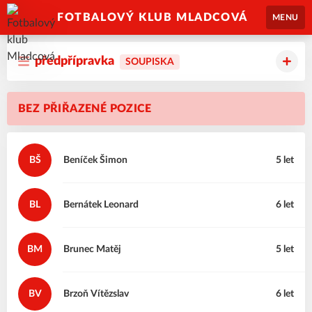
FOTBALOVÝ KLUB MLADCOVÁ
MENU
předpřípravka
SOUPISKA
BEZ PŘIŘAZENÉ POZICE
BŠ
Beníček
Šimon
5 let
BL
Bernátek
Leonard
6 let
BM
Brunec
Matěj
5 let
BV
Brzoň
Vítězslav
6 let