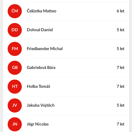
ČM
Čelůstka
Matteo
6 let
DD
Dohnal
Daniel
5 let
FM
Friedlaender
Michal
5 let
GB
Gabrielová
Bára
7 let
HT
Holba
Tomáš
7 let
JV
Jakuba
Vojtěch
5 let
JN
Jégr
Nicolas
7 let