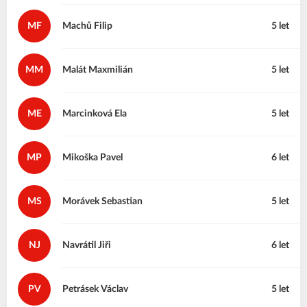
MF
Machů
Filip
5 let
MM
Malát
Maxmilián
5 let
ME
Marcinková
Ela
5 let
MP
Mikoška
Pavel
6 let
MS
Morávek
Sebastian
5 let
NJ
Navrátil
Jiři
6 let
PV
Petrásek
Václav
5 let