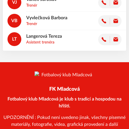
VJ
Trenér
Vyvlečková
Barbora
VB
Trenér
Langerová
Tereza
LT
Asistent trenéra
FK Mladcová
Fotbalový klub Mladcová je klub s tradicí a hospodou na
hřišti.
UPOZORNĚNÍ : Pokud není uvedeno jinak, všechny písemné
materiály, fotografie, videa, grafická provedení a další