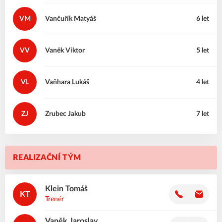
VM
Vančuřík
Matyáš
6 let
VV
Vaněk
Viktor
5 let
VL
Vaňhara
Lukáš
4 let
ZJ
Zrubec
Jakub
7 let
REALIZAČNÍ TÝM
Klein
Tomáš
KT
Trenér
Vaněk
Jaroslav