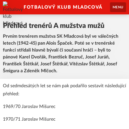
FOTBALOVÝ KLUB MLADCOVÁ
MENU
Přehled trenérů A mužstva mužů
Prvním trenérem mužstva SK Mladcová byl ve válečných
letech (1942-45) pan Alois Špaček. Poté se v trenérské
funkci střídali hlavně bývalí či současní hráči – byli to
pánové Karel Dvořák, František Bezruč, Josef Juráň,
František Štětkář, Josef Štětkář, Vítězslav Štětkář, Josef
Šmigura a Zdeněk Mlčoch.
Od sedmdesátých let se nám pak podařilo sestavit následující
přehled:
1969/70 Jaroslav Mišurec
1970/71 Jaroslav Mišurec