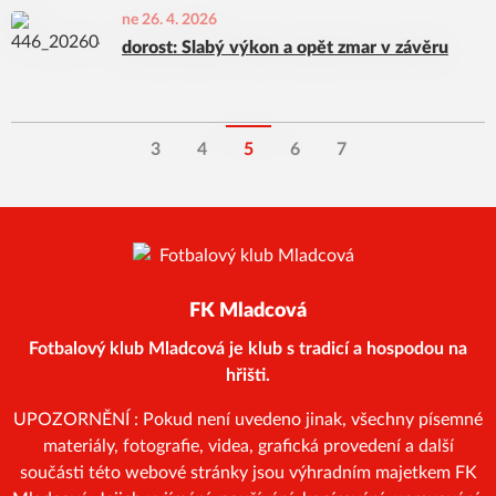
ne 26. 4. 2026
dorost: Slabý výkon a opět zmar v závěru
3
4
5
6
7
FK Mladcová
Fotbalový klub Mladcová je klub s tradicí a hospodou na
hřišti.
UPOZORNĚNÍ : Pokud není uvedeno jinak, všechny písemné
materiály, fotografie, videa, grafická provedení a další
součásti této webové stránky jsou výhradním majetkem FK