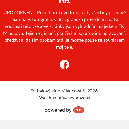
hřišti.
UPOZORNĚNÍ : Pokud není uvedeno jinak, všechny písemné
materiály, fotografie, videa, grafická provedení a další
součásti této webové stránky jsou výhradním majetkem FK
Mladcová. Jejich vyjímání, používání, kopírování, upravování,
předávání dalším osobám atd. je možné pouze se souhlasem
majitele.
Facebook
Fotbalový klub Mladcová © 2026.
Všechna práva vyhrazena