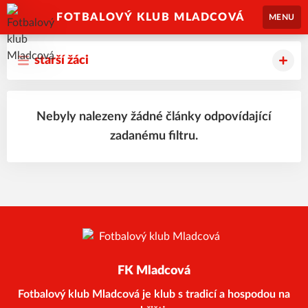
FOTBALOVÝ KLUB MLADCOVÁ
MENU
starší žáci
Nebyly nalezeny žádné články odpovídající
zadanému filtru.
FK Mladcová
Fotbalový klub Mladcová je klub s tradicí a hospodou na